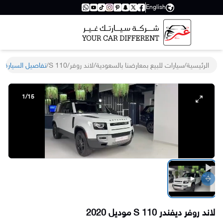
English
الرئيسية
/
سيارات للبيع بمعارضنا بالسعودية
/
لاند روفر
/
110 S
/
تفاصيل السيارة
1
/
15
Previous slide
Next slide
لاند روفر
ديفندر
110 S
موديل
2020