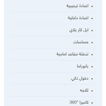
اضاءة ترحيبية
اضاءة داخلية
ابل كار بلاي
حساسات
تدفئة مقاعد امامية
بانوراما
دخول ذكي
ثلاجه
كاميرا °360